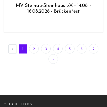
MV Steinau-Steinhaus e.V. - 14.08. -
16.08.2026 - Brückenfest
‹
1
2
3
4
5
6
7
›
QUICKLINKS