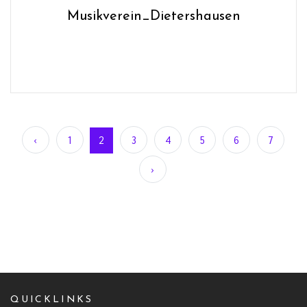
Musikverein_Dietershausen
‹
1
2
3
4
5
6
7
›
QUICKLINKS