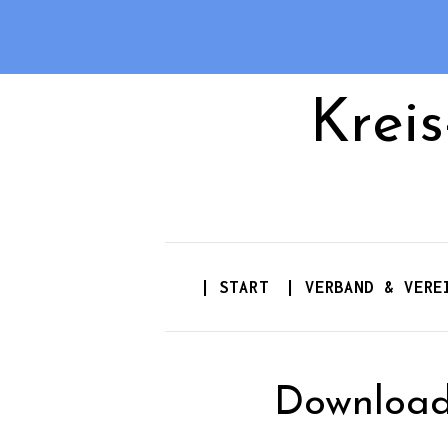
Krei
| START
| VERBAND & VERE
Download