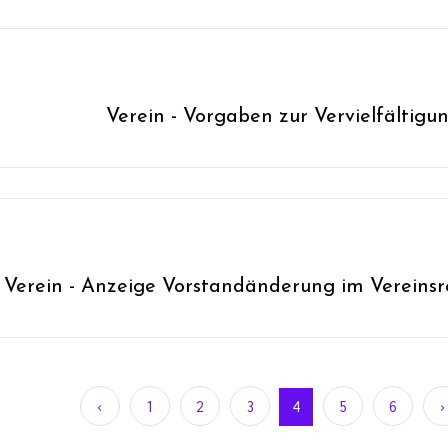
Verein - Vorgaben zur Vervielfältig
Verein - Anzeige Vorstandänderung im Vereinsr
‹
1
2
3
4
5
6
›