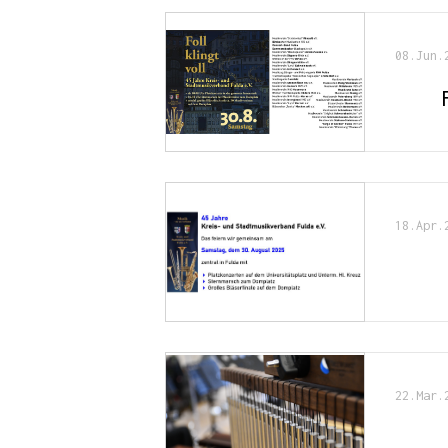
08.Jun.
18.Apr.
22.Mar.